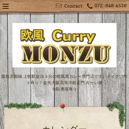
072 -648-4536
Contact
阪急京都線 上牧駅徒歩３分の欧風黒カレー専門店です。テイクアウ
ト有り！金光大阪高等学校正門 向かい側
※駐車場有り