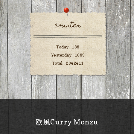
counter
Today :
188
Yesterday :
1089
Total :
2342411
欧風Curry Monzu