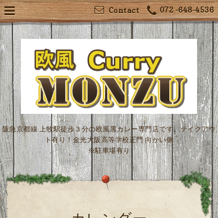
072 -648-4536
Contact
阪急京都線 上牧駅徒歩３分の欧風黒カレー専門店です。テイクアウ
ト有り！金光大阪高等学校正門 向かい側
※駐車場有り