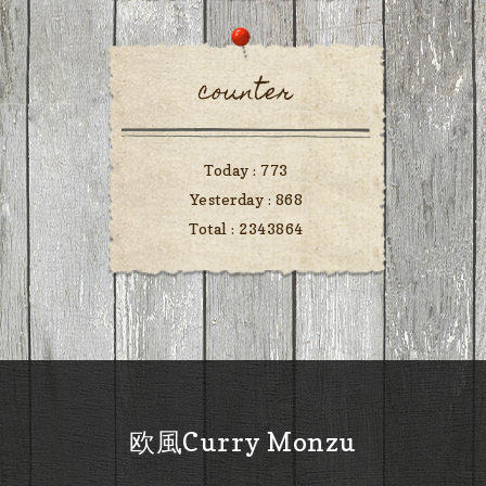
counter
Today :
773
Yesterday :
868
Total :
2343864
欧風Curry Monzu