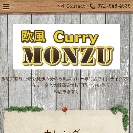
072 -648-4536
Contact
阪急京都線 上牧駅徒歩３分の欧風黒カレー専門店です。テイクアウ
ト有り！金光大阪高等学校正門 向かい側
※駐車場有り