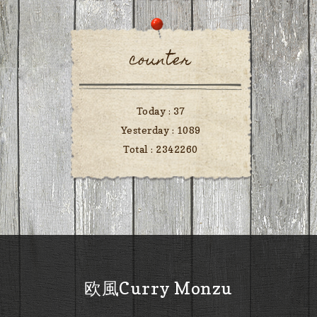
counter
Today :
37
Yesterday :
1089
Total :
2342260
欧風Curry Monzu