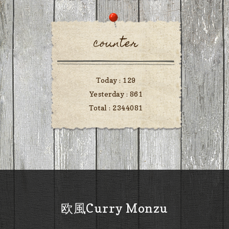
counter
Today :
129
Yesterday :
861
Total :
2344081
欧風Curry Monzu