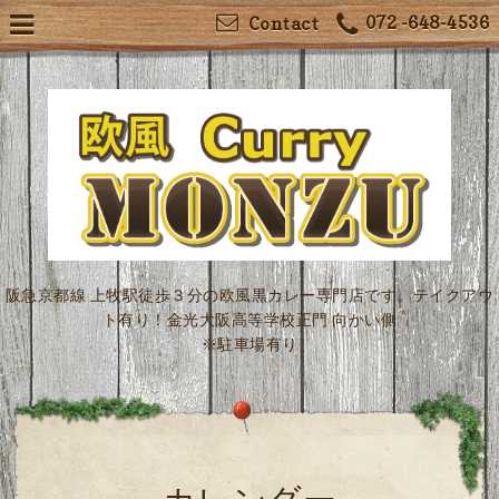
072 -648-4536
Contact
阪急京都線 上牧駅徒歩３分の欧風黒カレー専門店です。テイクアウ
ト有り！金光大阪高等学校正門 向かい側
※駐車場有り