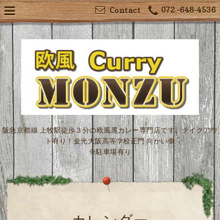
072 -648-4536
Contact
阪急京都線 上牧駅徒歩３分の欧風黒カレー専門店です。テイクアウ
ト有り！金光大阪高等学校正門 向かい側
※駐車場有り