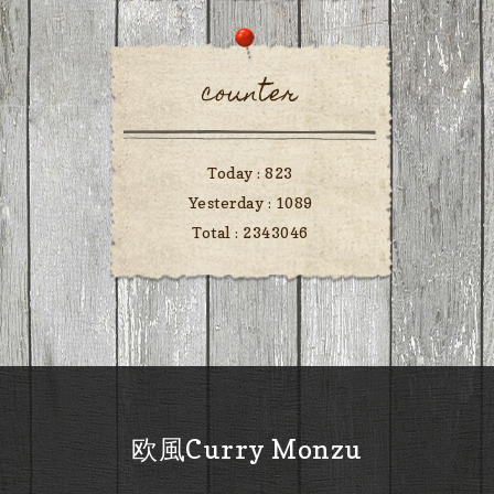
counter
Today :
823
Yesterday :
1089
Total :
2343046
欧風Curry Monzu