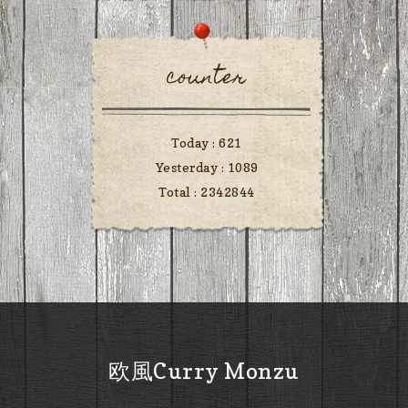
counter
Today :
621
Yesterday :
1089
Total :
2342844
欧風Curry Monzu