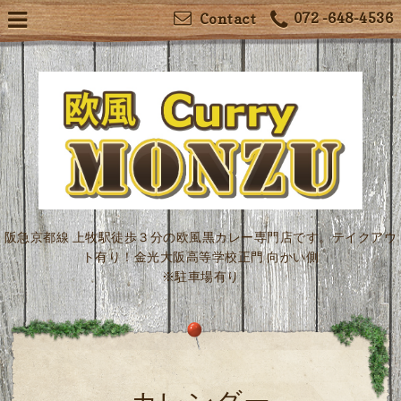
072 -648-4536
Contact
阪急京都線 上牧駅徒歩３分の欧風黒カレー専門店です。テイクアウ
ト有り！金光大阪高等学校正門 向かい側
※駐車場有り