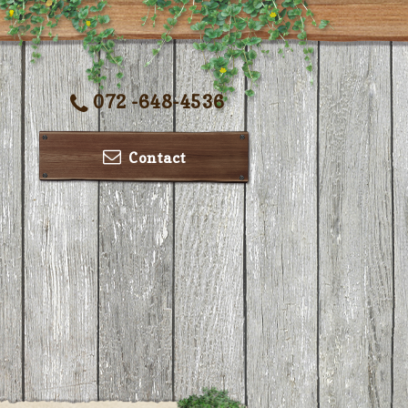
072 -648-4536
Contact