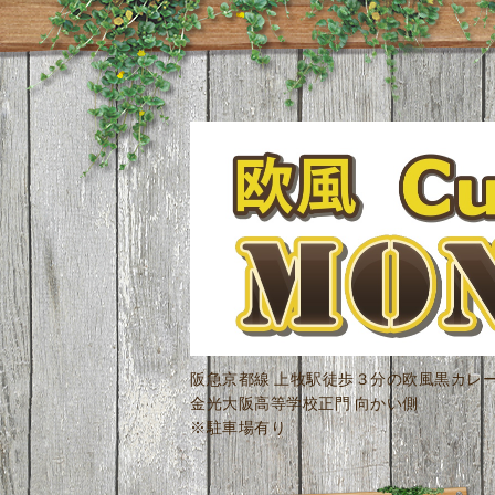
阪急京都線 上牧駅徒歩３分の欧風黒カレ
金光大阪高等学校正門 向かい側
※駐車場有り