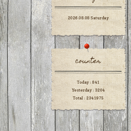
2026.08.08 Saturday
counter
Today :
841
Yesterday :
3204
Total :
2341975