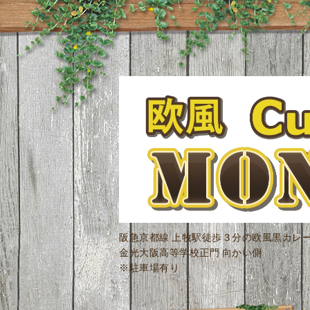
阪急京都線 上牧駅徒歩３分の欧風黒カレ
金光大阪高等学校正門 向かい側
※駐車場有り