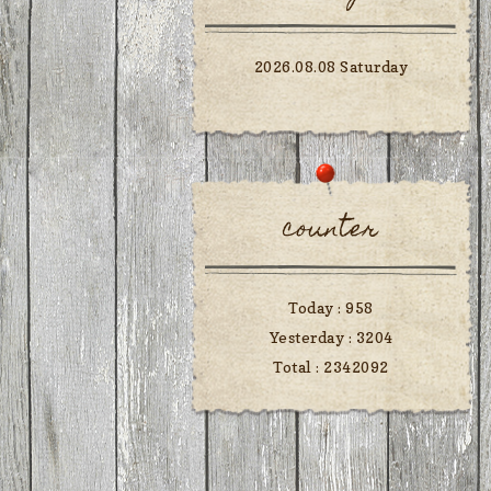
2026.08.08 Saturday
counter
Today :
958
Yesterday :
3204
Total :
2342092