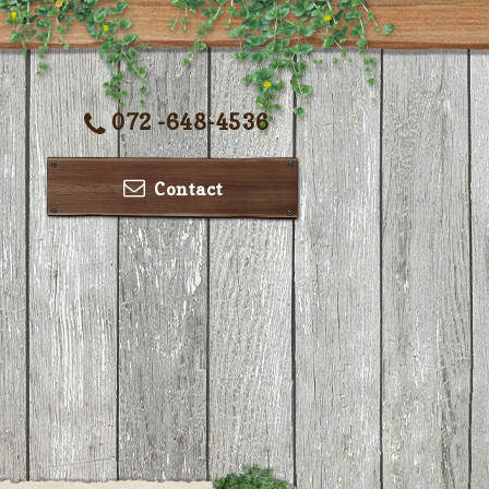
072 -648-4536
Contact