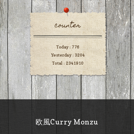
counter
Today :
776
Yesterday :
3204
Total :
2341910
欧風Curry Monzu