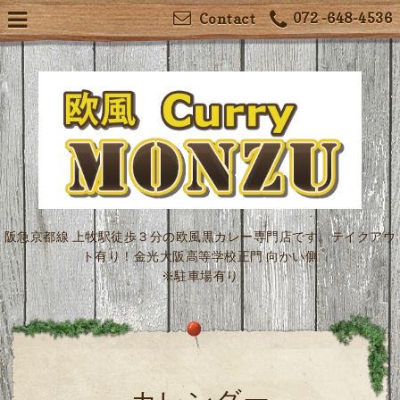
072 -648-4536
Contact
阪急京都線 上牧駅徒歩３分の欧風黒カレー専門店です。テイクアウ
ト有り！金光大阪高等学校正門 向かい側
※駐車場有り