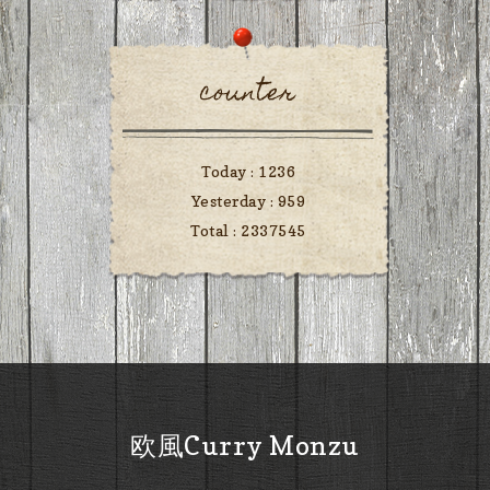
counter
Today :
1236
Yesterday :
959
Total :
2337545
欧風Curry Monzu