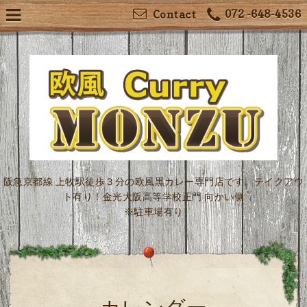
072 -648-4536
Contact
阪急京都線 上牧駅徒歩３分の欧風黒カレー専門店です。テイクアウ
ト有り！金光大阪高等学校正門 向かい側
※駐車場有り