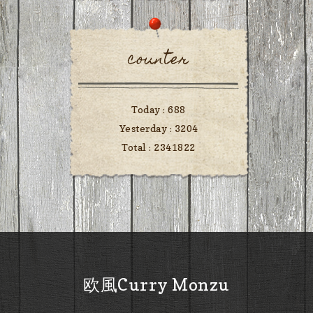
counter
Today :
688
Yesterday :
3204
Total :
2341822
欧風Curry Monzu