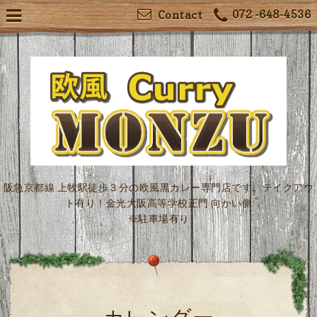
072 -648-4536
Contact
阪急京都線 上牧駅徒歩３分の欧風黒カレー専門店です。テイクアウ
ト有り！金光大阪高等学校正門 向かい側
※駐車場有り