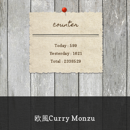
counter
Today :
599
Yesterday :
1621
Total :
2338529
欧風Curry Monzu