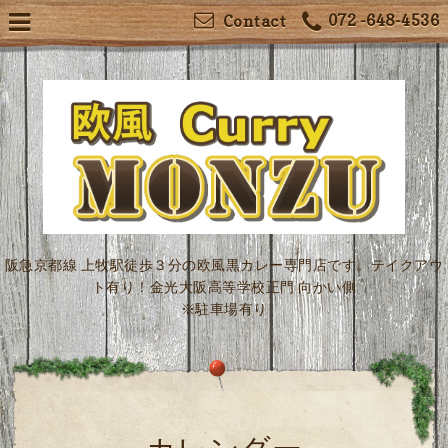
072 -648-4536
Contact
阪急京都線 上牧駅徒歩３分の欧風黒カレー専門店です。テイクアウ
ト有り！金光大阪高等学校正門 向かい側
※駐車場有り