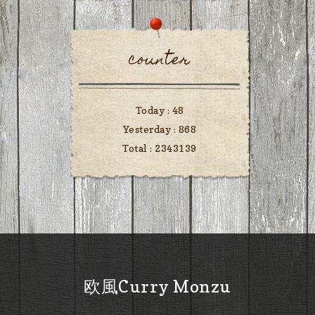
counter
Today :
48
Yesterday :
868
Total :
2343139
欧風Curry Monzu