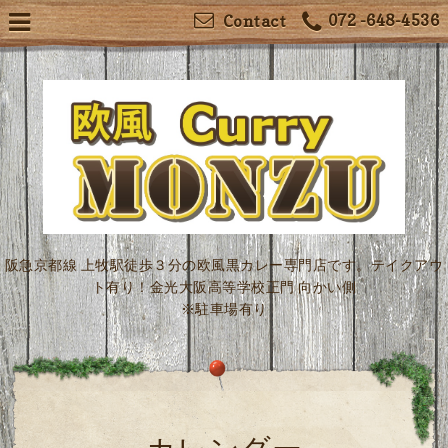
072 -648-4536
Contact
阪急京都線 上牧駅徒歩３分の欧風黒カレー専門店です。テイクアウ
ト有り！金光大阪高等学校正門 向かい側
※駐車場有り