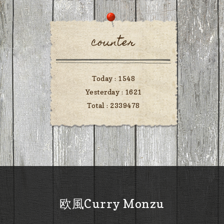
counter
Today :
1548
Yesterday :
1621
Total :
2339478
欧風Curry Monzu