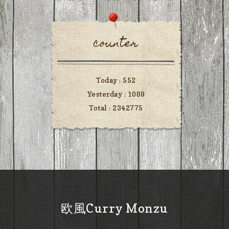
counter
Today :
552
Yesterday :
1089
Total :
2342775
欧風Curry Monzu