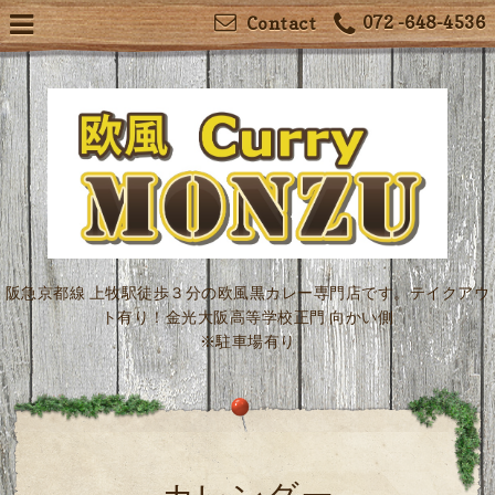
072 -648-4536
Contact
阪急京都線 上牧駅徒歩３分の欧風黒カレー専門店です。テイクアウ
ト有り！金光大阪高等学校正門 向かい側
※駐車場有り