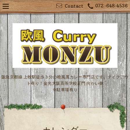
072 -648-4536
Contact
阪急京都線 上牧駅徒歩３分の欧風黒カレー専門店です。テイクアウ
ト有り！金光大阪高等学校正門 向かい側
※駐車場有り