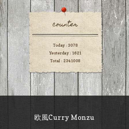
counter
Today :
3078
Yesterday :
1621
Total :
2341008
欧風Curry Monzu