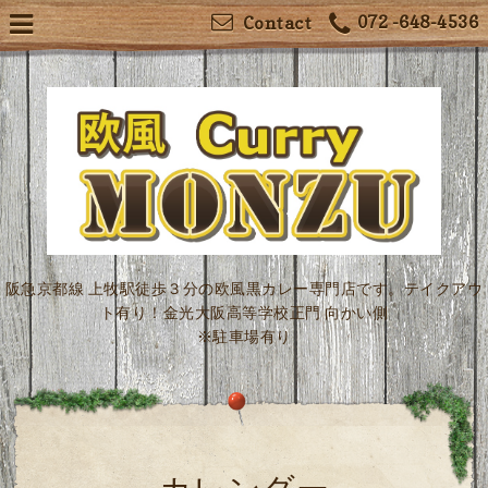
072 -648-4536
Contact
阪急京都線 上牧駅徒歩３分の欧風黒カレー専門店です。テイクアウ
ト有り！金光大阪高等学校正門 向かい側
※駐車場有り