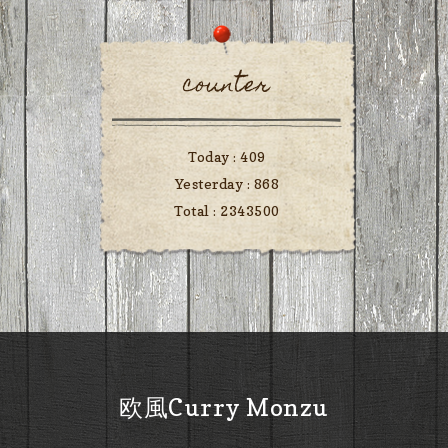
counter
Today :
409
Yesterday :
868
Total :
2343500
欧風Curry Monzu