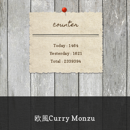
counter
Today :
1464
Yesterday :
1621
Total :
2339394
欧風Curry Monzu