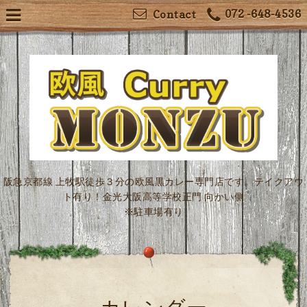
072 -648-4536
Contact
阪急京都線 上牧駅徒歩３分の欧風黒カレー専門店です。テイクアウ
ト有り！金光大阪高等学校正門 向かい側
※駐車場有り