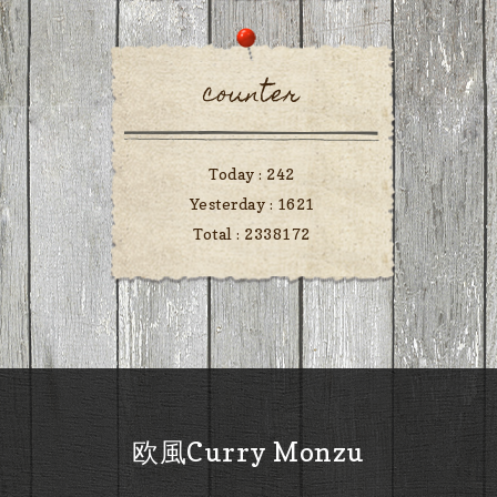
counter
Today :
242
Yesterday :
1621
Total :
2338172
欧風Curry Monzu