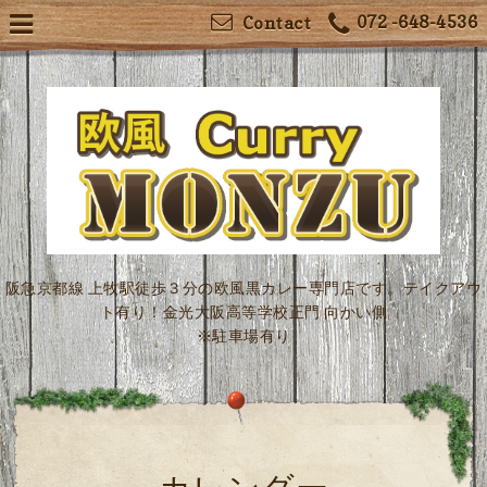
072 -648-4536
Contact
阪急京都線 上牧駅徒歩３分の欧風黒カレー専門店です。テイクアウ
ト有り！金光大阪高等学校正門 向かい側
※駐車場有り