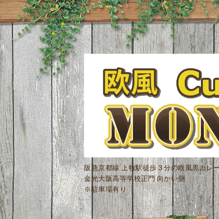
阪急京都線 上牧駅徒歩３分の欧風黒カレ
金光大阪高等学校正門 向かい側
※駐車場有り