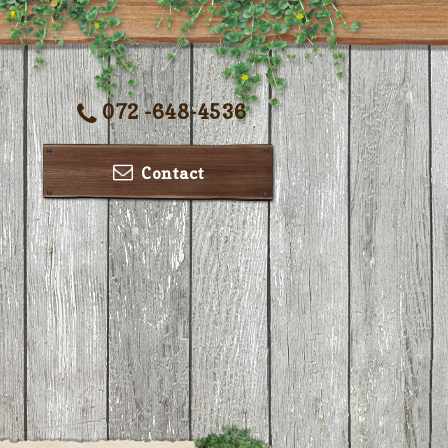
072 -648-4536
Contact