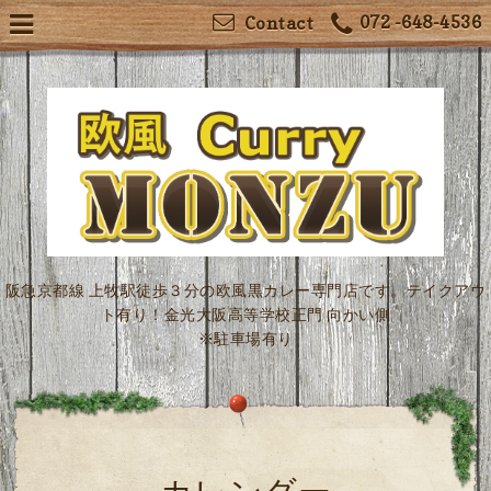
072 -648-4536
Contact
阪急京都線 上牧駅徒歩３分の欧風黒カレー専門店です。テイクアウ
ト有り！金光大阪高等学校正門 向かい側
※駐車場有り