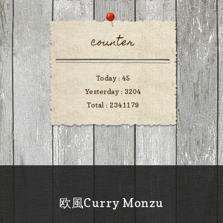
counter
Today :
45
Yesterday :
3204
Total :
2341179
欧風Curry Monzu