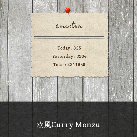
counter
Today :
825
Yesterday :
3204
Total :
2341959
欧風Curry Monzu