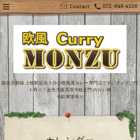
072 -648-4536
Contact
阪急京都線 上牧駅徒歩３分の欧風黒カレー専門店です。テイクアウ
ト有り！金光大阪高等学校正門 向かい側
※駐車場有り