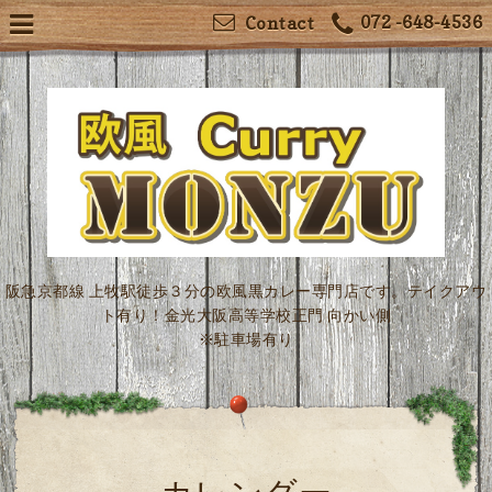
072 -648-4536
Contact
阪急京都線 上牧駅徒歩３分の欧風黒カレー専門店です。テイクアウ
ト有り！金光大阪高等学校正門 向かい側
※駐車場有り