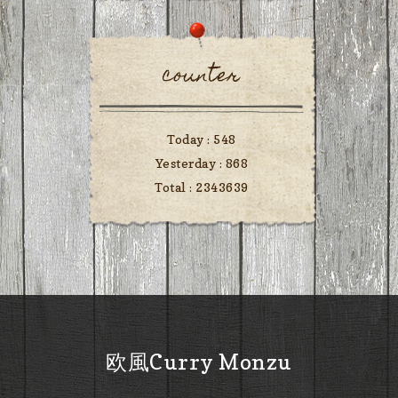
counter
Today :
548
Yesterday :
868
Total :
2343639
欧風Curry Monzu