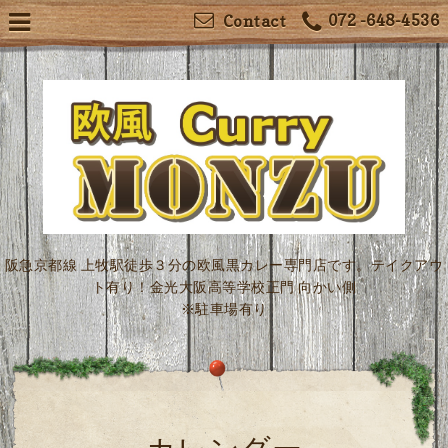
072 -648-4536
Contact
阪急京都線 上牧駅徒歩３分の欧風黒カレー専門店です。テイクアウ
ト有り！金光大阪高等学校正門 向かい側
※駐車場有り