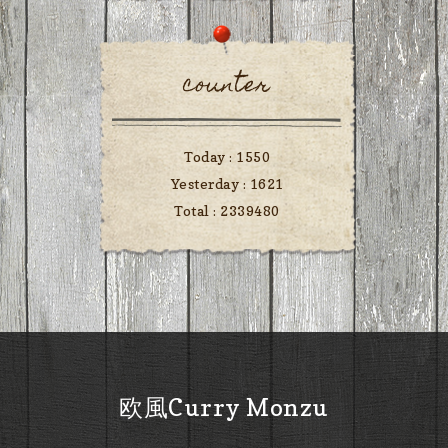
counter
Today :
1550
Yesterday :
1621
Total :
2339480
欧風Curry Monzu