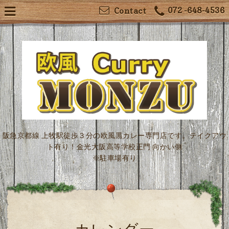
072 -648-4536
Contact
阪急京都線 上牧駅徒歩３分の欧風黒カレー専門店です。テイクアウ
ト有り！金光大阪高等学校正門 向かい側
※駐車場有り