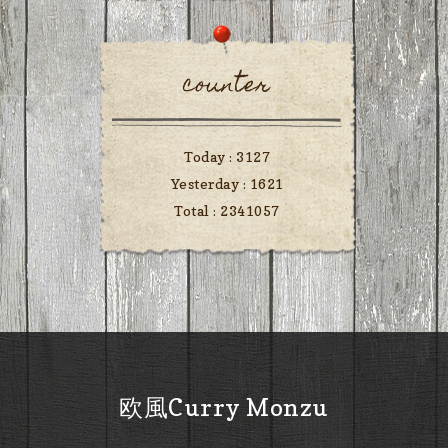
counter
Today :
3127
Yesterday :
1621
Total :
2341057
欧風Curry Monzu