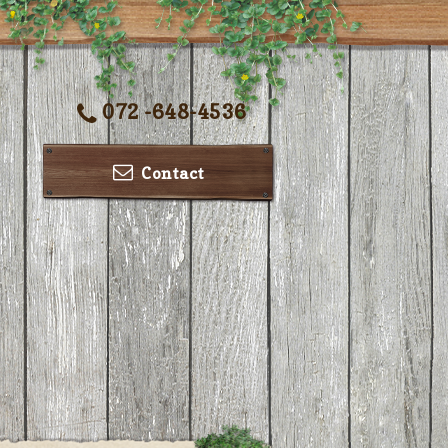
072 -648-4536
Contact