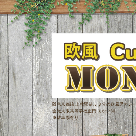
阪急京都線 上牧駅徒歩３分の欧風黒カレ
金光大阪高等学校正門 向かい側
※駐車場有り