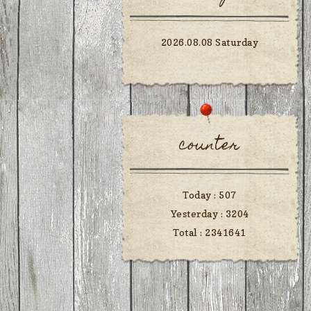
2026.08.08 Saturday
counter
Today :
507
Yesterday :
3204
Total :
2341641