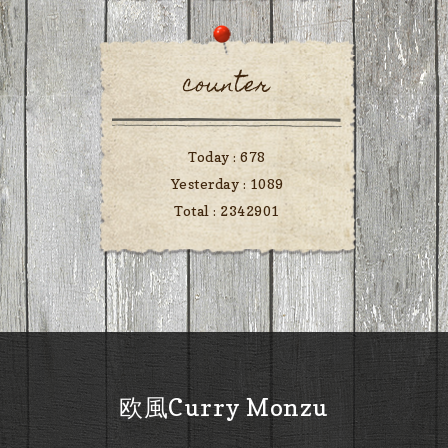
counter
Today :
678
Yesterday :
1089
Total :
2342901
欧風Curry Monzu