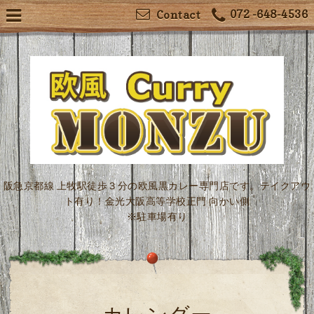
072 -648-4536
Contact
阪急京都線 上牧駅徒歩３分の欧風黒カレー専門店です。テイクアウ
ト有り！金光大阪高等学校正門 向かい側
※駐車場有り