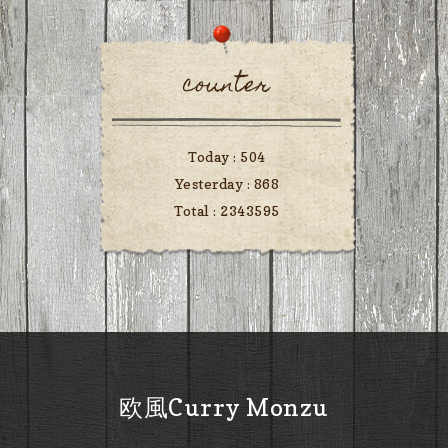
counter
Today :
504
Yesterday :
868
Total :
2343595
欧風Curry Monzu