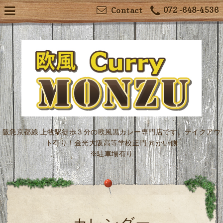
072 -648-4536
Contact
阪急京都線 上牧駅徒歩３分の欧風黒カレー専門店です。テイクアウ
ト有り！金光大阪高等学校正門 向かい側
※駐車場有り