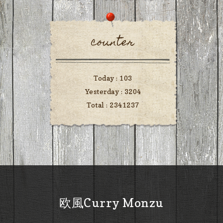
counter
Today :
103
Yesterday :
3204
Total :
2341237
欧風Curry Monzu