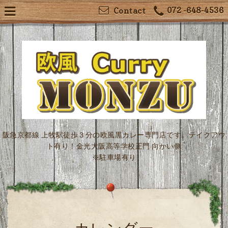
072 -648-4536
Contact
阪急京都線 上牧駅徒歩３分の欧風黒カレー専門店です。テイクアウ
ト有り！金光大阪高等学校正門 向かい側
※駐車場有り