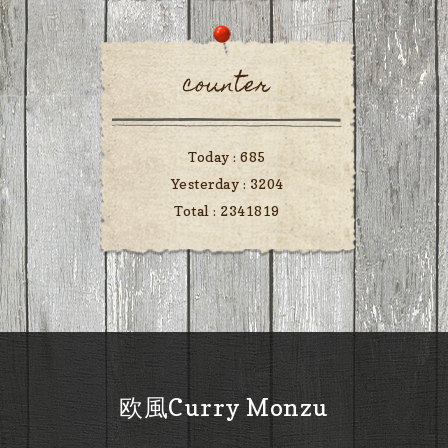
counter
Today :
685
Yesterday :
3204
Total :
2341819
欧風Curry Monzu