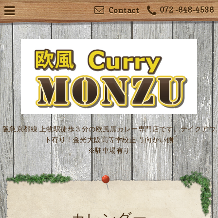
072 -648-4536
Contact
阪急京都線 上牧駅徒歩３分の欧風黒カレー専門店です。テイクアウ
ト有り！金光大阪高等学校正門 向かい側
※駐車場有り