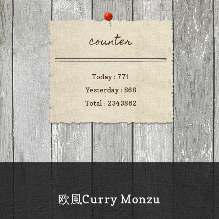
counter
Today :
771
Yesterday :
868
Total :
2343862
欧風Curry Monzu