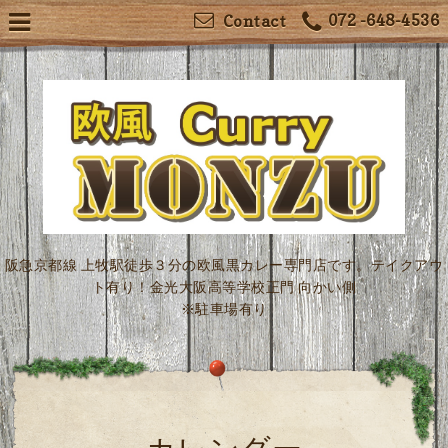
072 -648-4536
Contact
阪急京都線 上牧駅徒歩３分の欧風黒カレー専門店です。テイクアウ
ト有り！金光大阪高等学校正門 向かい側
※駐車場有り