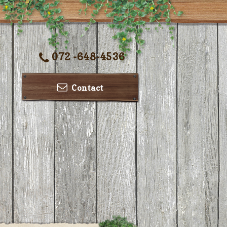
072 -648-4536
Contact