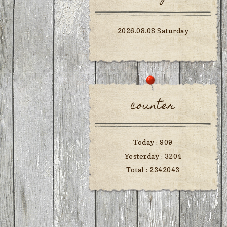
2026.08.08 Saturday
counter
Today :
909
Yesterday :
3204
Total :
2342043