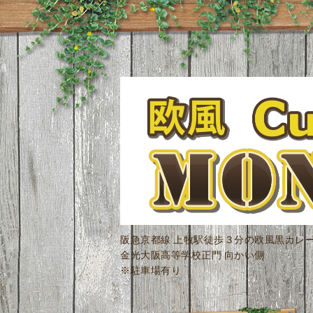
阪急京都線 上牧駅徒歩３分の欧風黒カレ
金光大阪高等学校正門 向かい側
※駐車場有り