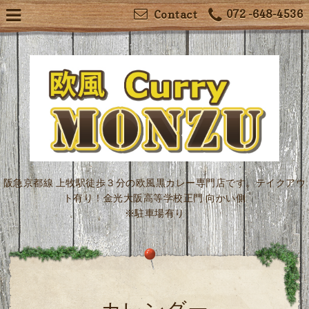
072 -648-4536
Contact
阪急京都線 上牧駅徒歩３分の欧風黒カレー専門店です。テイクアウ
ト有り！金光大阪高等学校正門 向かい側
※駐車場有り