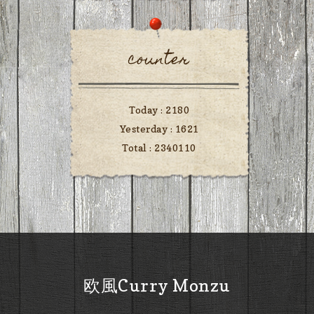
counter
Today :
2180
Yesterday :
1621
Total :
2340110
欧風Curry Monzu