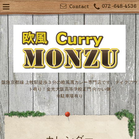
072 -648-4536
Contact
阪急京都線 上牧駅徒歩３分の欧風黒カレー専門店です。テイクアウ
ト有り！金光大阪高等学校正門 向かい側
※駐車場有り