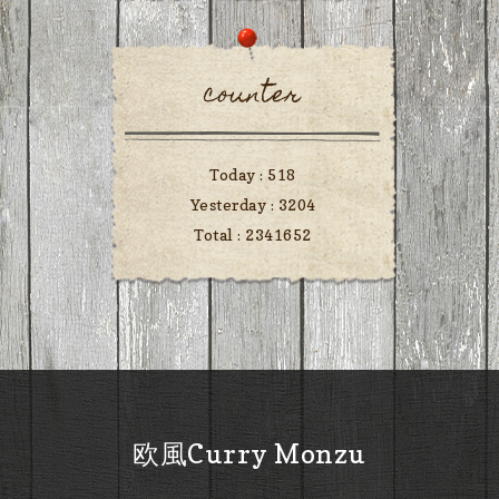
counter
Today :
518
Yesterday :
3204
Total :
2341652
欧風Curry Monzu