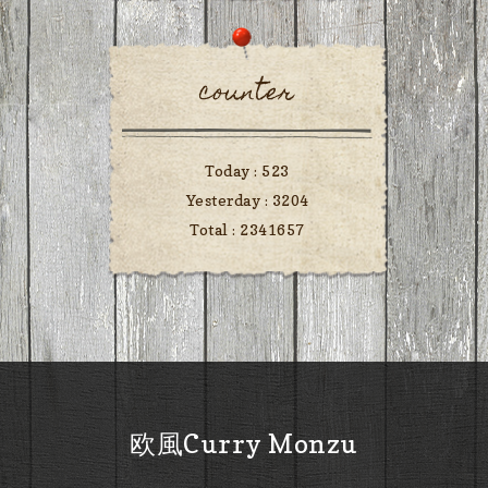
counter
Today :
523
Yesterday :
3204
Total :
2341657
欧風Curry Monzu