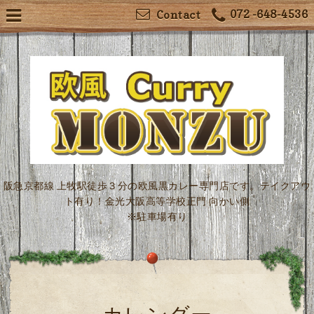
072 -648-4536
Contact
阪急京都線 上牧駅徒歩３分の欧風黒カレー専門店です。テイクアウ
ト有り！金光大阪高等学校正門 向かい側
※駐車場有り