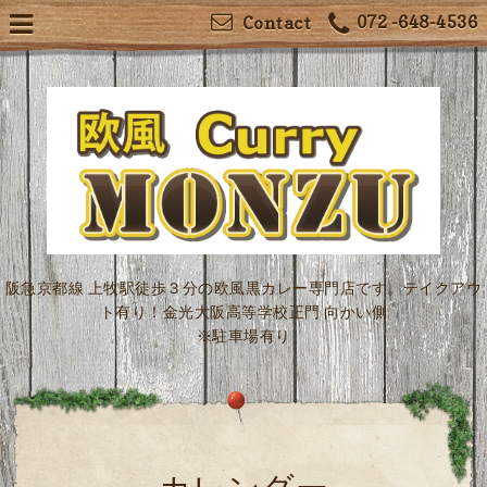
072 -648-4536
Contact
阪急京都線 上牧駅徒歩３分の欧風黒カレー専門店です。テイクアウ
ト有り！金光大阪高等学校正門 向かい側
※駐車場有り