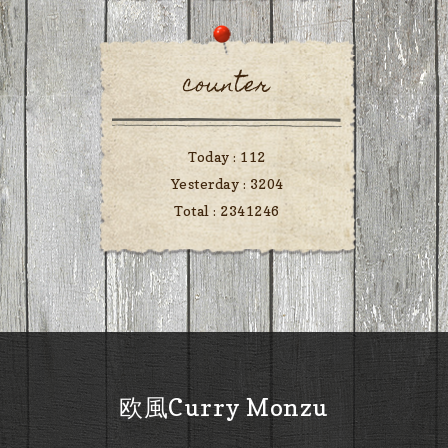
counter
Today :
112
Yesterday :
3204
Total :
2341246
欧風Curry Monzu