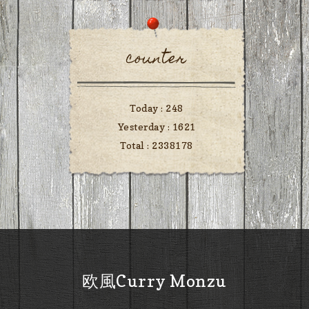
counter
Today :
248
Yesterday :
1621
Total :
2338178
欧風Curry Monzu