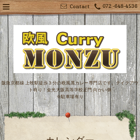
072 -648-4536
Contact
阪急京都線 上牧駅徒歩３分の欧風黒カレー専門店です。テイクアウ
ト有り！金光大阪高等学校正門 向かい側
※駐車場有り