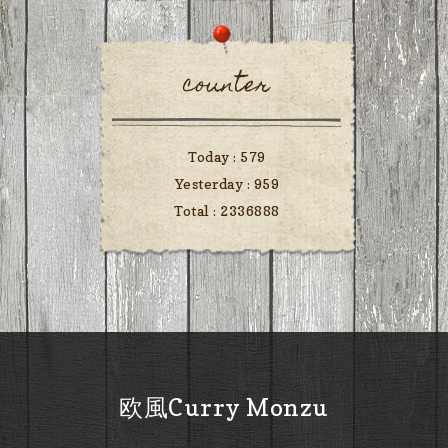
counter
Today :
579
Yesterday :
959
Total :
2336888
欧風Curry Monzu