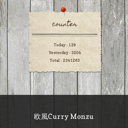
counter
Today :
129
Yesterday :
3204
Total :
2341263
欧風Curry Monzu