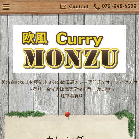
072 -648-4536
Contact
阪急京都線 上牧駅徒歩３分の欧風黒カレー専門店です。テイクアウ
ト有り！金光大阪高等学校正門 向かい側
※駐車場有り