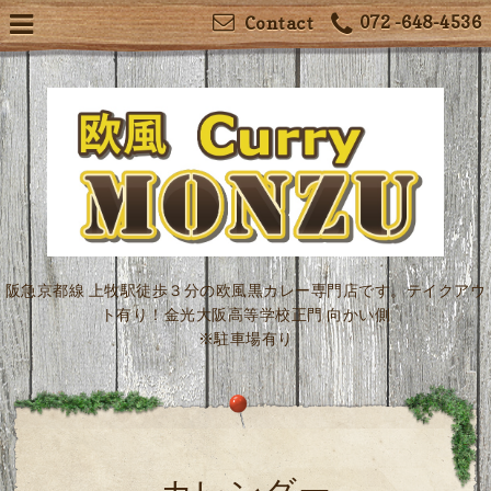
072 -648-4536
Contact
阪急京都線 上牧駅徒歩３分の欧風黒カレー専門店です。テイクアウ
ト有り！金光大阪高等学校正門 向かい側
※駐車場有り