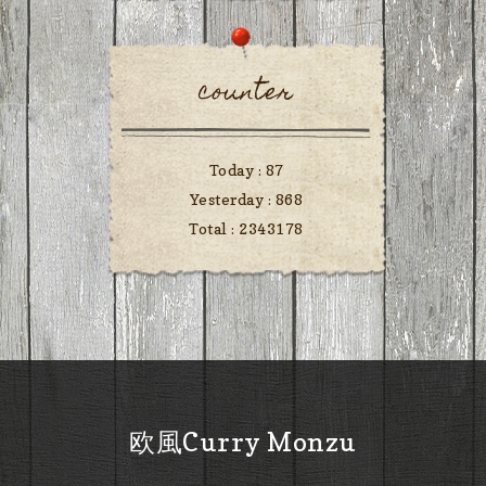
counter
Today :
87
Yesterday :
868
Total :
2343178
欧風Curry Monzu