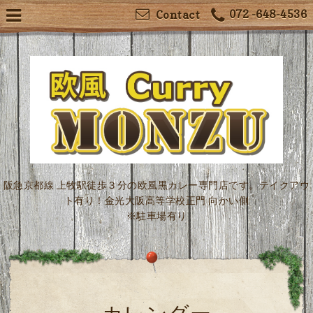
072 -648-4536
Contact
阪急京都線 上牧駅徒歩３分の欧風黒カレー専門店です。テイクアウ
ト有り！金光大阪高等学校正門 向かい側
※駐車場有り