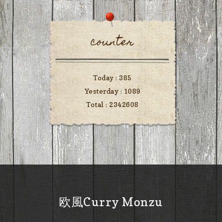
counter
Today :
385
Yesterday :
1089
Total :
2342608
欧風Curry Monzu