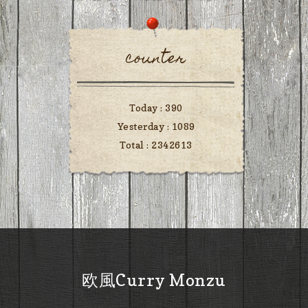
counter
Today :
390
Yesterday :
1089
Total :
2342613
欧風Curry Monzu