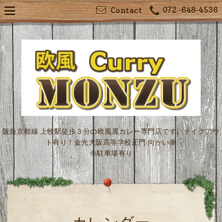
072 -648-4536
Contact
阪急京都線 上牧駅徒歩３分の欧風黒カレー専門店です。テイクアウ
ト有り！金光大阪高等学校正門 向かい側
※駐車場有り