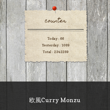
counter
Today :
66
Yesterday :
1089
Total :
2342289
欧風Curry Monzu