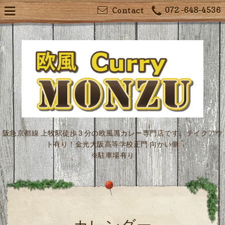
072 -648-4536
Contact
阪急京都線 上牧駅徒歩３分の欧風黒カレー専門店です。テイクアウ
ト有り！金光大阪高等学校正門 向かい側
※駐車場有り