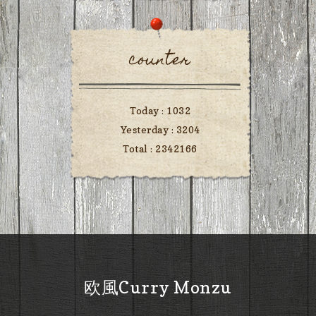
counter
Today :
1032
Yesterday :
3204
Total :
2342166
欧風Curry Monzu