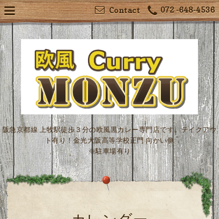
072 -648-4536
Contact
阪急京都線 上牧駅徒歩３分の欧風黒カレー専門店です。テイクアウ
ト有り！金光大阪高等学校正門 向かい側
※駐車場有り