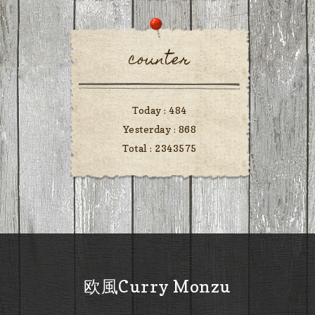
counter
Today :
484
Yesterday :
868
Total :
2343575
欧風Curry Monzu