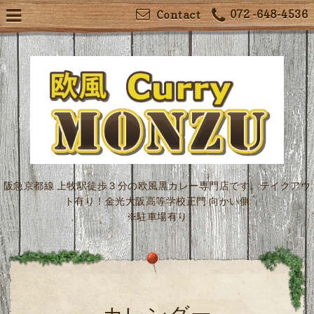
072 -648-4536
Contact
阪急京都線 上牧駅徒歩３分の欧風黒カレー専門店です。テイクアウ
ト有り！金光大阪高等学校正門 向かい側
※駐車場有り