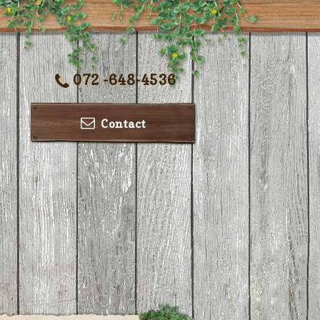
072 -648-4536
Contact