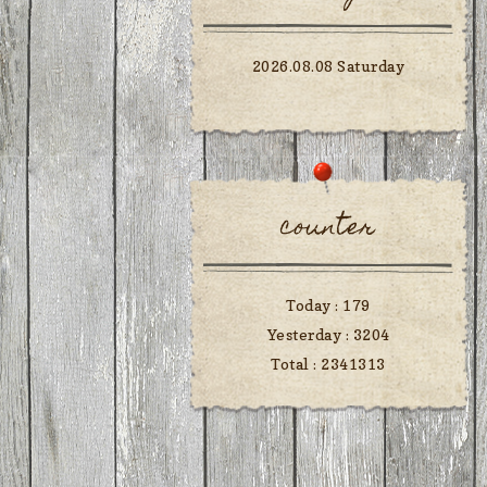
2026.08.08 Saturday
counter
Today :
179
Yesterday :
3204
Total :
2341313