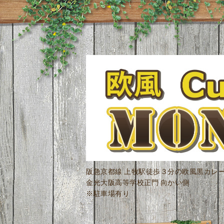
阪急京都線 上牧駅徒歩３分の欧風黒カレ
金光大阪高等学校正門 向かい側
※駐車場有り