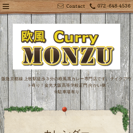
072 -648-4536
Contact
阪急京都線 上牧駅徒歩３分の欧風黒カレー専門店です。テイクアウ
ト有り！金光大阪高等学校正門 向かい側
※駐車場有り