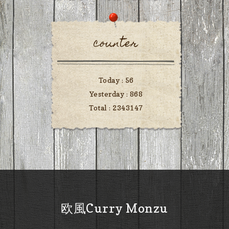
counter
Today :
56
Yesterday :
868
Total :
2343147
欧風Curry Monzu