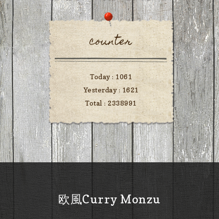
counter
Today :
1061
Yesterday :
1621
Total :
2338991
欧風Curry Monzu