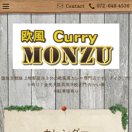
072 -648-4536
Contact
阪急京都線 上牧駅徒歩３分の欧風黒カレー専門店です。テイクアウ
ト有り！金光大阪高等学校正門 向かい側
※駐車場有り