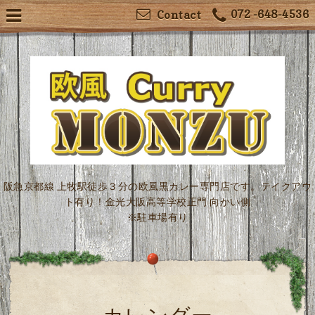
072 -648-4536
Contact
阪急京都線 上牧駅徒歩３分の欧風黒カレー専門店です。テイクアウ
ト有り！金光大阪高等学校正門 向かい側
※駐車場有り