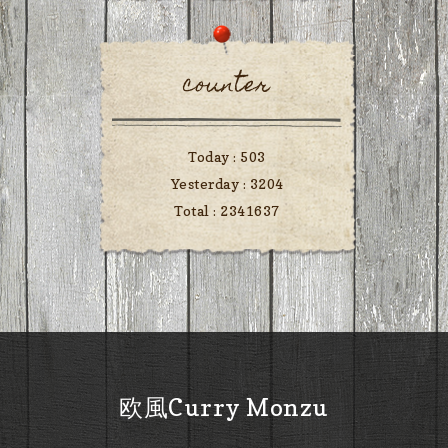
counter
Today :
503
Yesterday :
3204
Total :
2341637
欧風Curry Monzu