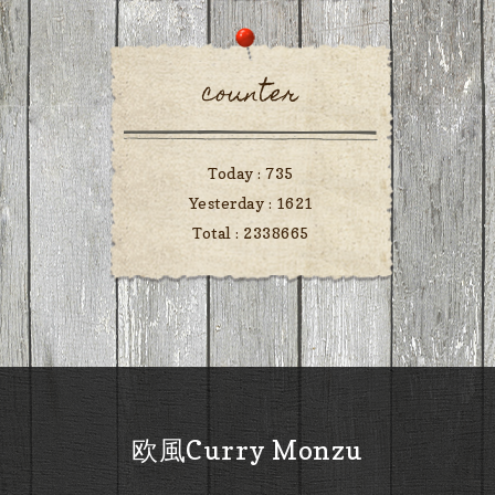
counter
Today :
735
Yesterday :
1621
Total :
2338665
欧風Curry Monzu