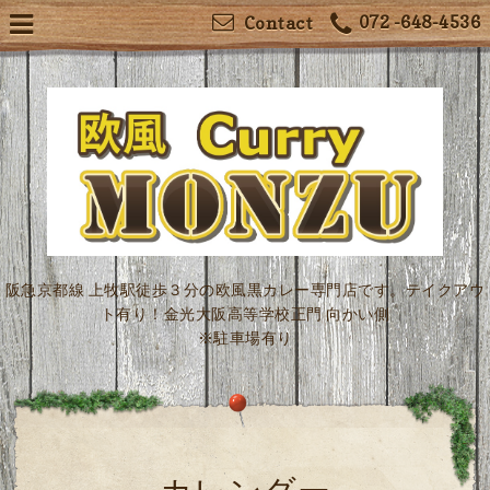
072 -648-4536
Contact
阪急京都線 上牧駅徒歩３分の欧風黒カレー専門店です。テイクアウ
ト有り！金光大阪高等学校正門 向かい側
※駐車場有り